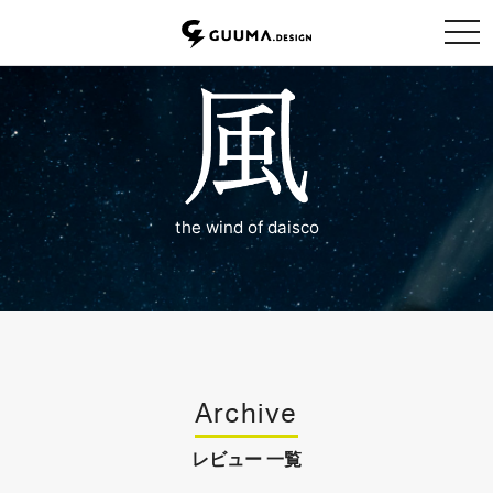
tog
the wind of daisco
Archive
レビュー 一覧